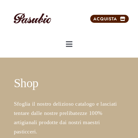
Salta
al
ACQUISTA
contenuto
Toggle
Navigation
Chi siamo
Shop
Dolci da ricorrenze
Prodotti
Sfoglia il nostro delizioso catalogo e lasciati
tentare dalle nostre prelibatezze 100%
Prodotti esclusivi
artigianali prodotte dai nostri maestri
pasticceri.
Carrello