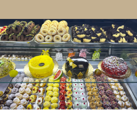
Contatti
Cerca
per: