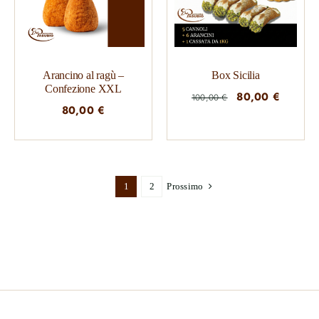
Arancino al ragù –
Box Sicilia
Confezione XXL
Il
Il
80,00
€
100,00
€
80,00
€
prezzo
prezzo
originale
attuale
era:
è:
100,00 €.
80,00 
1
2
Prossimo