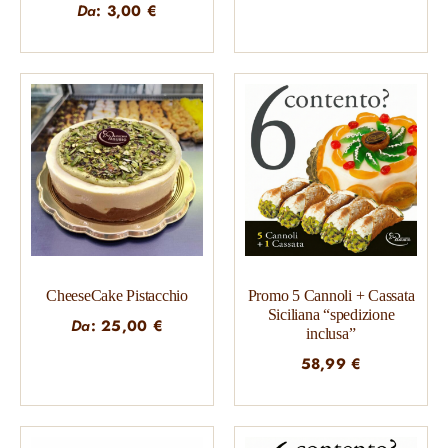
Da
:
3,00
€
CheeseCake Pistacchio
Promo 5 Cannoli + Cassata
Siciliana “spedizione
Da
:
25,00
€
inclusa”
58,99
€