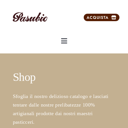
Salta
al
ACQUISTA
contenuto
Toggle
Navigation
Chi siamo
Shop
Dolci da ricorrenze
Prodotti
Sfoglia il nostro delizioso catalogo e lasciati
tentare dalle nostre prelibatezze 100%
Prodotti esclusivi
artigianali prodotte dai nostri maestri
pasticceri.
Carrello