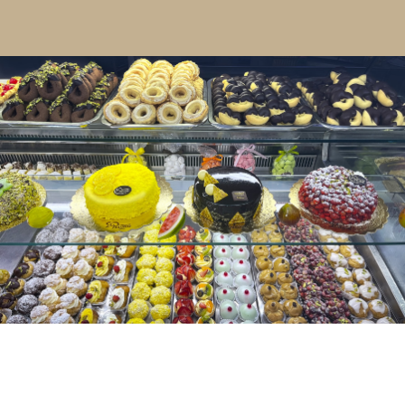
Contatti
Cerca
per: