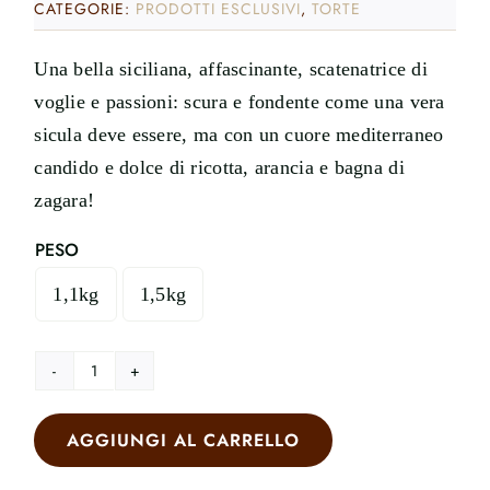
CATEGORIE:
PRODOTTI ESCLUSIVI
,
TORTE
Una bella siciliana, affascinante, scatenatrice di
voglie e passioni: scura e fondente come una vera
sicula deve essere, ma con un cuore mediterraneo
candido e dolce di ricotta, arancia e bagna di
zagara!
PESO
1,1kg
1,5kg

Isotta®
"Cuor
AGGIUNGI AL CARRELLO
di
Ricotta"