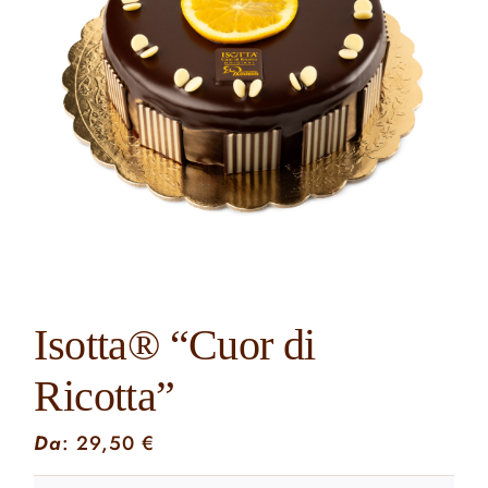
Contatti
Cerca
per:
Isotta® “Cuor di
Ricotta”
Da
:
29,50
€