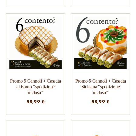
originale
attuale
era:
è:
100,00 €.
80,00 €.
Promo 5 Cannoli + Cassata
Promo 5 Cannoli + Cassata
al Forno “spedizione
Siciliana “spedizione
inclusa”
inclusa”
58,99
€
58,99
€