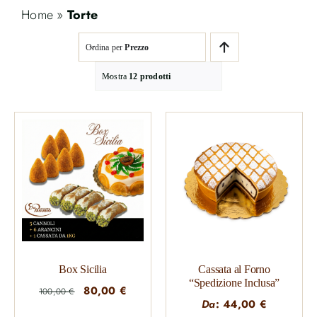
Home
»
Torte
Ordina per
Prezzo
Mostra
12 prodotti
Box Sicilia
Cassata al Forno
“Spedizione Inclusa”
Il
Il
80,00
€
100,00
€
Da
:
44,00
€
prezzo
prezzo