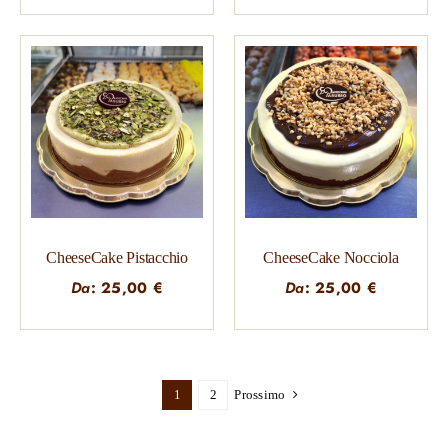
CheeseCake Pistacchio
CheeseCake Nocciola
Da
:
25,00
€
Da
:
25,00
€
1
2
Prossimo