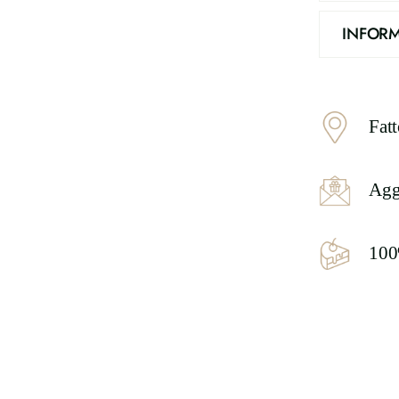
INFORM
Fat
Agg
100