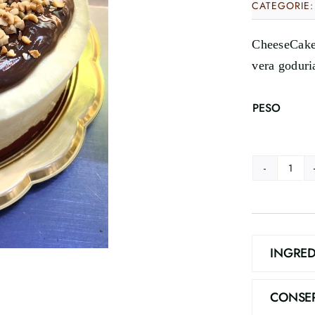
CATEGORIE
CheeseCake 
vera goduria
PESO
Chee
Nocc
quant
INGRED
CONSE