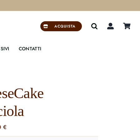


ACQUISTA
SIVI
CONTATTI
eseCake
iola
0
€