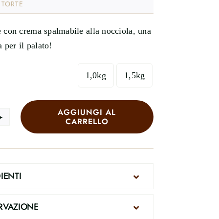
:
TORTE
con crema spalmabile alla nocciola, una
 per il palato!
1,0kg
1,5kg

AGGIUNGI AL
CARRELLO
seCake
iola
ità
IENTI
RVAZIONE