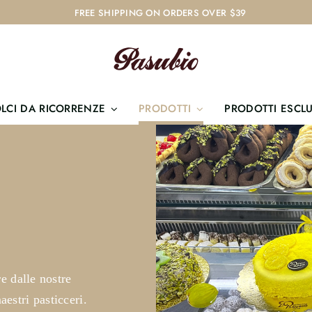
FREE SHIPPING ON ORDERS OVER $39
LCI DA RICORRENZE
PRODOTTI
PRODOTTI ESCLU
re dalle nostre
aestri pasticceri.