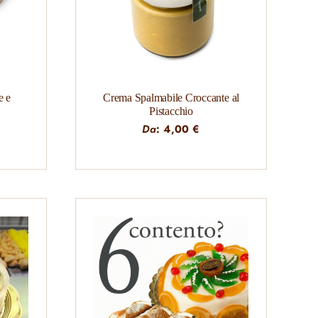
e e
Crema Spalmabile Croccante al
Pistacchio
Da
:
4,00
€