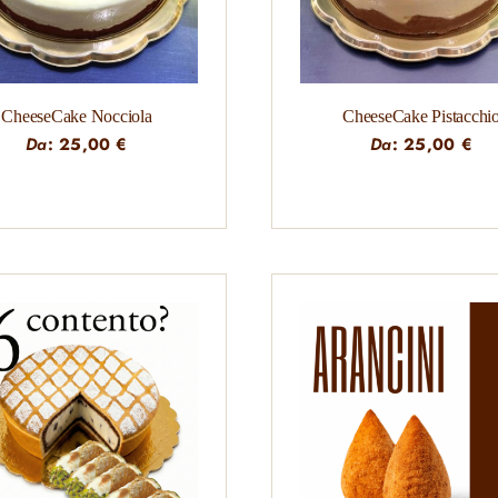
CheeseCake Nocciola
CheeseCake Pistacchi
Da
:
25,00
€
Da
:
25,00
€