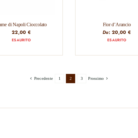
me di Napoli Cioccolato
Fior d’Arancio
22,00
€
Da
:
20,00
€
ESAURITO
ESAURITO
Precedente
1
2
3
Prossimo