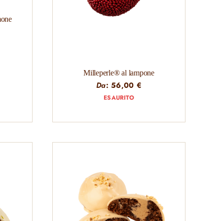
mone
Milleperle® al lampone
Da
:
56,00
€
ESAURITO