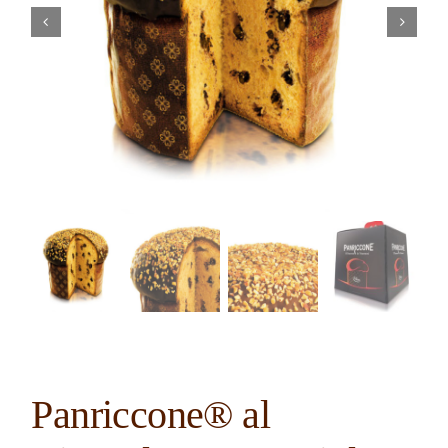
Contatti
Cerca
per:
Panriccone® al