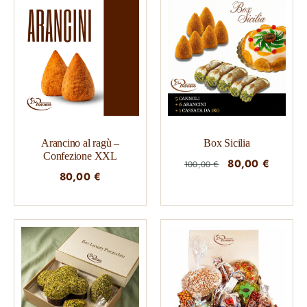
Arancino al ragù –
Box Sicilia
Confezione XXL
Il
Il
80,00
€
100,00
€
80,00
€
prezzo
prezzo
originale
attuale
era:
è:
100,00 €.
80,00 