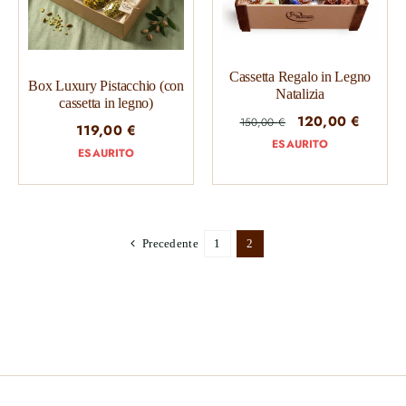
Cassetta Regalo in Legno
Box Luxury Pistacchio (con
Natalizia
cassetta in legno)
Il
Il
120,00
€
150,00
€
119,00
€
prezzo
prezzo
ESAURITO
ESAURITO
originale
attuale
era:
è:
150,00 €.
120,00
Precedente
1
2