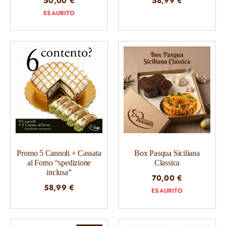
50,00
€
58,99
€
ESAURITO
Promo 5 Cannoli + Cassata
Box Pasqua Siciliana
al Forno “spedizione
Classica
inclusa”
70,00
€
58,99
€
ESAURITO