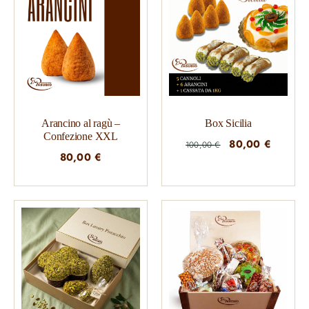
Arancino al ragù –
Box Sicilia
Confezione XXL
Il
Il
80,00
€
100,00
€
80,00
€
prezzo
prezzo
originale
attuale
era:
è:
100,00 €.
80,00 