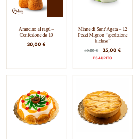
Arancino al ragù –
Minne di Sant’Agata – 12
Confezione da 10
Pezzi Mignon “spedizione
inclusa”
30,00
€
Il
Il
35,00
€
40,00
€
prezzo
prezzo
ESAURITO
originale
attuale
era:
è:
40,00 €.
35,00 €