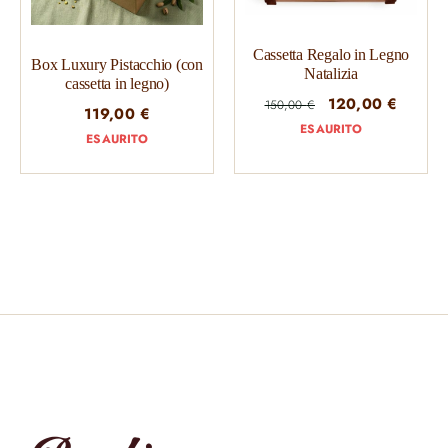
Cassetta Regalo in Legno
Box Luxury Pistacchio (con
Natalizia
cassetta in legno)
Il
Il
120,00
€
150,00
€
119,00
€
prezzo
prezzo
ESAURITO
ESAURITO
originale
attuale
era:
è:
150,00 €.
120,00