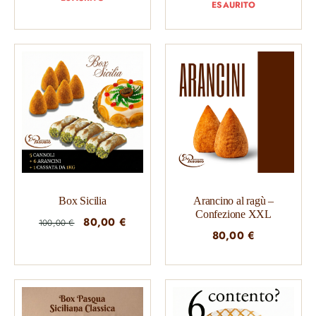
ESAURITO
originale
attuale
era:
è:
150,00 €.
120,00 €.
Box Sicilia
Arancino al ragù –
Confezione XXL
Il
Il
80,00
€
100,00
€
80,00
€
prezzo
prezzo
originale
attuale
era:
è:
100,00 €.
80,00 €.