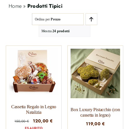
Home
»
Prodotti Tipici
Ordina per
Prezzo
Mostra
24 prodotti
Cassetta Regalo in Legno
Box Luxury Pistacchio (con
Natalizia
cassetta in legno)
Il
Il
120,00
€
150,00
€
119,00
€
prezzo
prezzo
ESAURITO