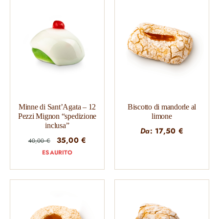
Minne di Sant’Agata – 12
Biscotto di mandorle al
Pezzi Mignon “spedizione
limone
inclusa”
Da
:
17,50
€
Il
Il
35,00
€
40,00
€
prezzo
prezzo
ESAURITO
originale
attuale
era:
è:
40,00 €.
35,00 €.