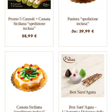
Promo 5 Cannoli + Cassata
Pastiera “spedizione
Siciliana “spedizione
inclusa”
inclusa”
Da
:
39,99
€
58,99
€
Cassata Siciliana
Box Sant’Agata –
“spedizione inclusa”
L’Autentica Dolcezza della