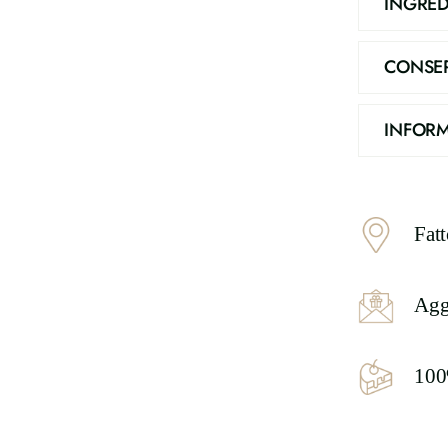
INGRED
CONSE
INFORM
Fat
Agg
100