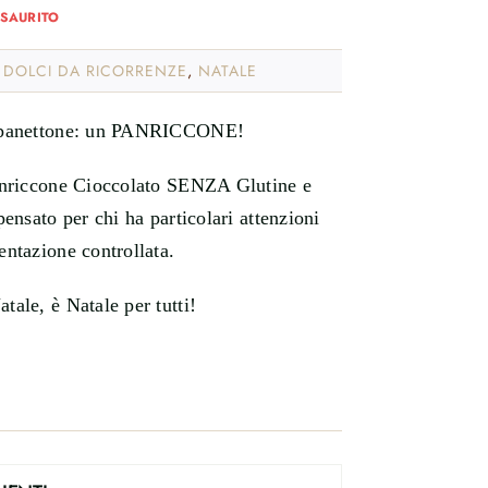
ESAURITO
:
DOLCI DA RICORRENZE
,
NATALE
 panettone: un PANRICCONE!
anriccone Cioccolato SENZA Glutine e
pensato per chi ha particolari attenzioni
entazione controllata.
tale, è Natale per tutti!