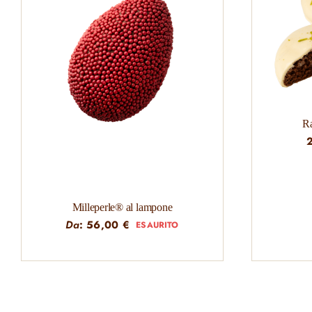
R
Milleperle® al lampone
Da
:
56,00
€
ESAURITO