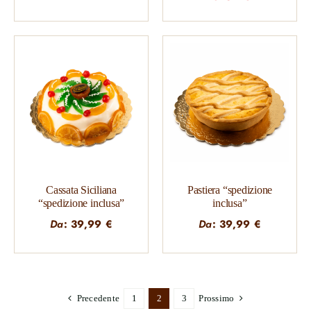
originale
attuale
era:
è:
40,00 €.
35,00 €
Cassata Siciliana
Pastiera “spedizione
“spedizione inclusa”
inclusa”
Da
:
39,99
€
Da
:
39,99
€
Precedente
1
2
3
Prossimo