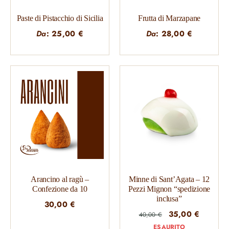
Paste di Pistacchio di Sicilia
Frutta di Marzapane
Da
:
25,00
€
Da
:
28,00
€
Arancino al ragù –
Minne di Sant’Agata – 12
Confezione da 10
Pezzi Mignon “spedizione
inclusa”
30,00
€
Il
Il
35,00
€
40,00
€
prezzo
prezzo
ESAURITO