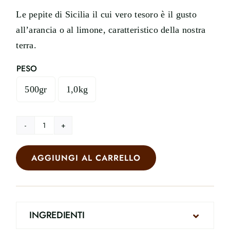
Le pepite di Sicilia il cui vero tesoro è il gusto
all’arancia o al limone, caratteristico della nostra
terra.
PESO
500gr
1,0kg

Pepite
di
AGGIUNGI AL CARRELLO
Sicilia
quantità
INGREDIENTI