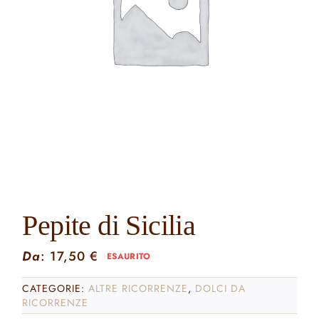
Contatti
Cerca
per:
Pepite di Sicilia
Da
:
17,50
€
ESAURITO
CATEGORIE:
ALTRE RICORRENZE
,
DOLCI DA
RICORRENZE