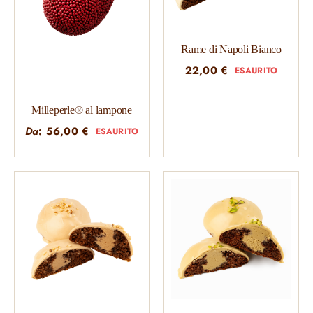
Rame di Napoli Bianco
22,00
€
ESAURITO
Milleperle® al lampone
Da
:
56,00
€
ESAURITO