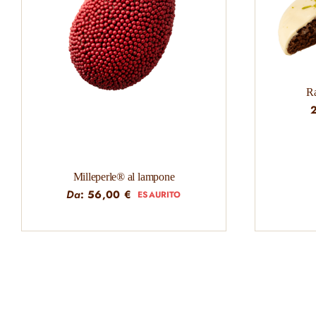
R
Milleperle® al lampone
Da
:
56,00
€
ESAURITO