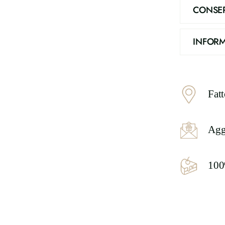
CONSE
INFORM
Fat
Agg
100