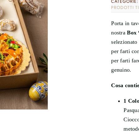
CATEGORIE
PRODOTTI TI
Porta in tav
nostra
Box 
selezionato 
per farti co
per farti fa
genuino.
Cosa contie
1 Col
Pasqua
Ciocco
metodo