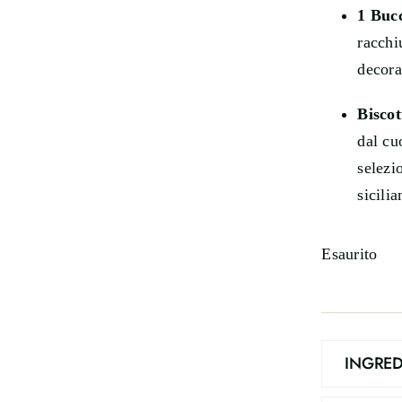
1 Bucc
racchi
decora
Biscot
dal cu
selezi
sicilia
Esaurito
INGRED