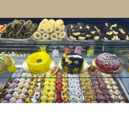
Contatti
Cerca
per: