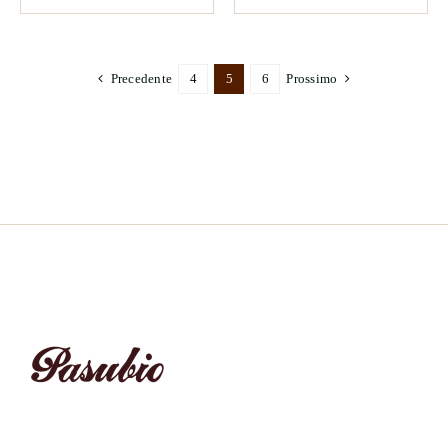
Precedente
4
5
6
Prossimo