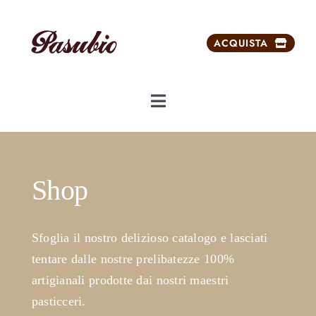
Salta
al
ACQUISTA
contenuto
Toggle
Navigation
Chi siamo
Shop
Dolci da ricorrenze
Prodotti
Sfoglia il nostro delizioso catalogo e lasciati
tentare dalle nostre prelibatezze 100%
Prodotti esclusivi
artigianali prodotte dai nostri maestri
pasticceri.
Carrello