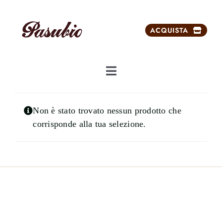
Salta
al
ACQUISTA
contenuto
Toggle
Navigation
Chi siamo
Non è stato trovato nessun prodotto che
corrisponde alla tua selezione.
Dolci da ricorrenze
Prodotti
Prodotti esclusivi
Carrello