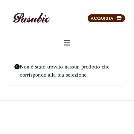
Salta
al
ACQUISTA
contenuto
Toggle
Navigation
Chi siamo
Non è stato trovato nessun prodotto che
corrisponde alla tua selezione.
Dolci da ricorrenze
Prodotti
Prodotti esclusivi
Carrello