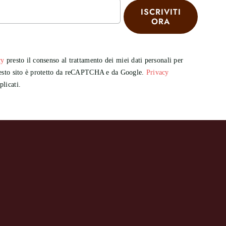
ISCRIVITI
ORA
cy
presto il consenso al trattamento dei miei dati personali per
Questo sito è protetto da reCAPTCHA e da Google.
Privacy
licati.