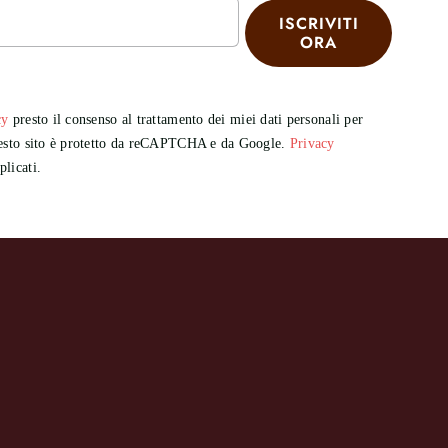
ISCRIVITI
ORA
cy
presto il consenso al trattamento dei miei dati personali per
Questo sito è protetto da reCAPTCHA e da Google.
Privacy
licati.