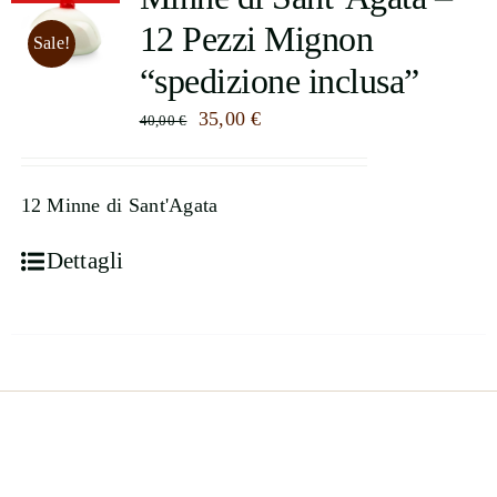
12 Pezzi Mignon
Sale!
Contatti
“spedizione inclusa”
Il
Il
35,00
€
Cerca
40,00
€
prezzo
prezzo
per:
originale
attuale
12 Minne di Sant'Agata
era:
è:
40,00 €.
35,00 €.
Dettagli