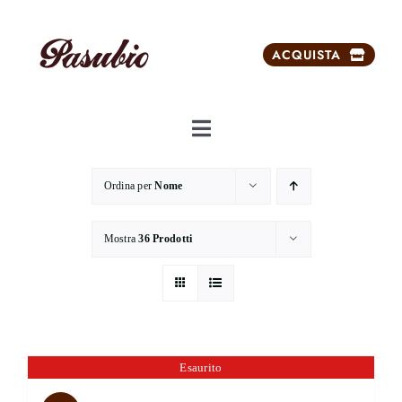
Salta
al
ACQUISTA
contenuto
Toggle
Navigation
Chi siamo
Ordina per
Nome
Dolci da ricorrenze
Mostra
36 Prodotti
Prodotti
Prodotti esclusivi
Esaurito
Carrello