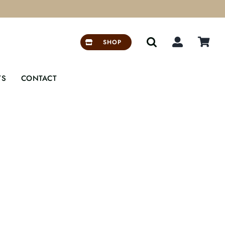


SHOP
TS
CONTACT