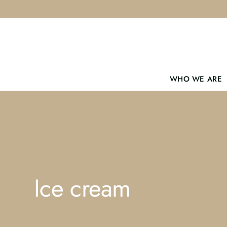
Skip
to
content
WHO WE ARE
Ice cream