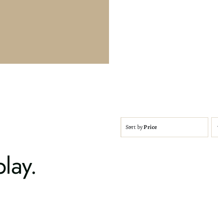
Sort by
Price
lay.