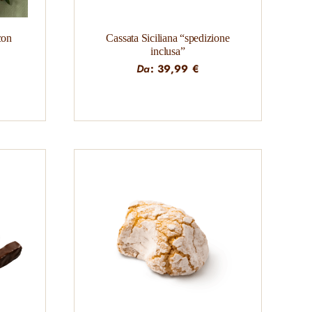
con
Cassata Siciliana “spedizione
inclusa”
Da
:
39,99
€