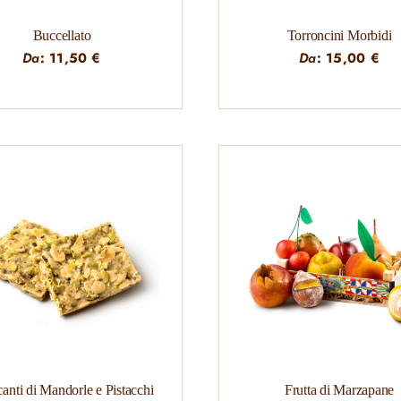
Buccellato
Torroncini Morbidi
Da
:
11,50
€
Da
:
15,00
€
anti di Mandorle e Pistacchi
Frutta di Marzapane