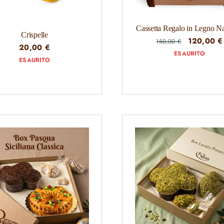
Cassetta Regalo in Legno Na
Crispelle
Il
120,00
€
150,00
€
20,00
€
prezzo
ESAURITO
ESAURITO
originale
era:
150,00 €