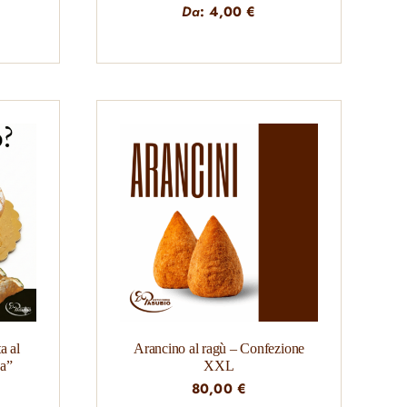
Da
:
4,00
€
a al
Arancino al ragù – Confezione
sa”
XXL
80,00
€