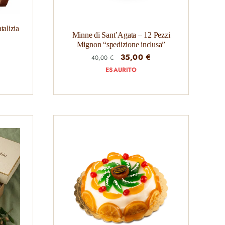
talizia
Minne di Sant’Agata – 12 Pezzi
Il
Mignon “spedizione inclusa”
prezzo
Il
Il
35,00
€
40,00
€
attuale
prezzo
prezzo
ESAURITO
è:
originale
attuale
.
120,00 €.
era:
è:
40,00 €.
35,00 €.