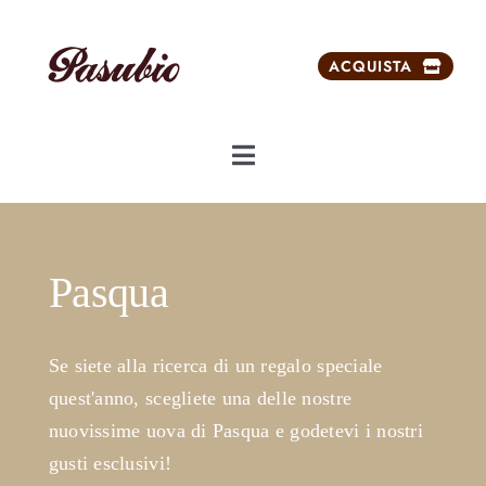
Salta
al
ACQUISTA
contenuto
Toggle
Navigation
Chi siamo
Pasqua
Dolci da ricorrenze
Prodotti
Se siete alla ricerca di un regalo speciale
quest'anno, scegliete una delle nostre
Prodotti esclusivi
nuovissime uova di Pasqua e godetevi i nostri
gusti esclusivi!
Carrello