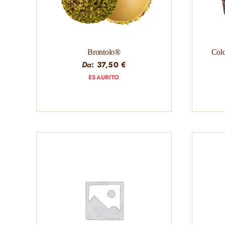
Brontolo®
Col
Da
:
37,50
€
ESAURITO