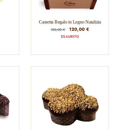
Cassetta Regalo in Legno Natalizia
Il
Il
120,00
€
150,00
€
prezzo
prezzo
ESAURITO
originale
attuale
era:
è:
150,00 €.
120,00 €.