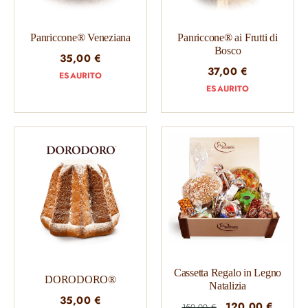
Panriccone® Veneziana
Panriccone® ai Frutti di
Bosco
35,00
€
37,00
€
ESAURITO
ESAURITO
Cassetta Regalo in Legno
DORODORO®
Natalizia
35,00
€
Il
Il
120,00
€
150,00
€