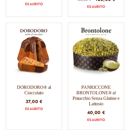
ESAURITO
prezzo
prezzo
ESAURITO
originale
attuale
era:
è:
150,00 €.
120,00
DORODORO® al
PANRICCONE
Cioccolato
BRONTOLONE® al
Pistacchio Senza Glutine e
37,00
€
Lattosio
ESAURITO
40,00
€
ESAURITO