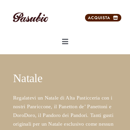
Salta
al
ACQUISTA
contenuto
Toggle
Navigation
Chi siamo
Natale
Dolci da ricorrenze
Prodotti
Regalatevi un Natale di Alta Pasticceria con i
nostri Panriccone, il Panetton de’ Panettoni e
Prodotti esclusivi
DoroDoro, il Pandoro dei Pandori. Tanti gusti
originali per un Natale esclusivo come nessun
Carrello