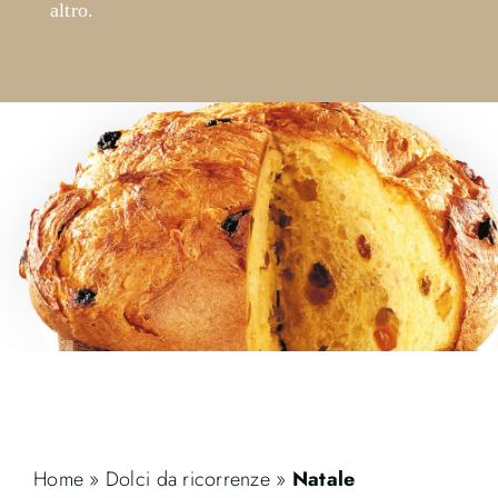
altro.
Contatti
Cerca
per:
Home
»
Dolci da ricorrenze
»
Natale